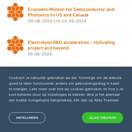
Economic Mission for Semiconductor and
Photonics to US and Canada
09-06-2024 t/m 14-06-2024
Electrolysis R&D acceleration – HyScaling
project and beyond
05-06-2024
EUROBAT Forum 2024
Cookies!! Ja natuurlijk gebruiken we die. Sommige om de website
04-06-2024 t/m 05-06-2024
goed te laten functioneren andere om gebruikersgedrag in kaart
te brengen. Lees meer over hoe wij cookies gebruiken en hoe u ze
kunt beheren door op Instellingen te klikken. Vind je het allemaal
een beetje overgehypte bangmakerij, klik dan op Alles Toestaan.
HHT Semiconductor Manufacturing
Equipment Roadmap
31-05-2024
INSTELLINGEN
ALLES TOESTAAN