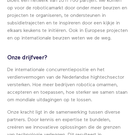
bloeit een netwerk van zo’n 700 partijen. We komen
op voor de roboticamarkt door onder meer beurzen en
projecten te organiseren, te ondersteunen in
subsidietrajecten en te inspireren door een kijkje in
elkaars keukens te initiëren. Ook in Europese projecten
en op internationale beurzen weten we de weg.
Onze drijfveer?
De internationale concurrentiepositie en het
verdienvermogen van de Nederlandse hightechsector
versterken. Hoe meer bedrijven robotica omarmen,
accepteren en toepassen, hoe sterker we samen staan
om mondiale uitdagingen op te lossen.
Onze kracht ligt in de samenwerking tussen diverse
partners. Door kennis en expertise te bundelen,
creëren we innovatieve oplossingen die de grenzen
van technologie verleggen. Dit resulteert in