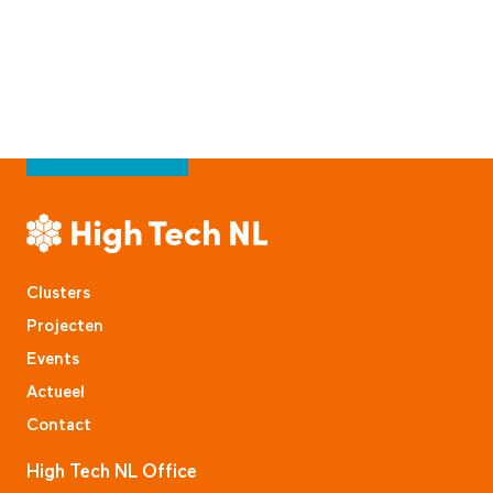
Clusters
Projecten
Events
Actueel
Contact
High Tech NL Office