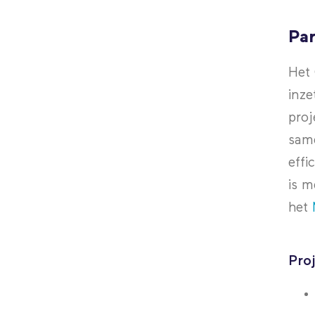
Pa
Het 
inze
proj
same
effi
is 
het
Proj