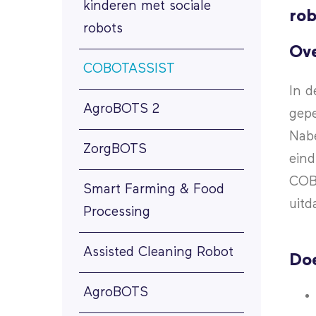
kinderen met sociale
rob
robots
Ov
COBOTASSIST
In d
AgroBOTS 2
gepe
Nabe
ZorgBOTS
eind
COBO
Smart Farming & Food
uitd
Processing
Assisted Cleaning Robot
Doe
AgroBOTS