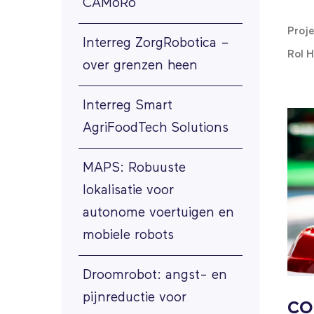
CAMoRo
Proj
Interreg ZorgRobotica –
Rol 
over grenzen heen
Interreg Smart
AgriFoodTech Solutions
MAPS: Robuuste
lokalisatie voor
autonome voertuigen en
mobiele robots
Droomrobot: angst- en
pijnreductie voor
COB