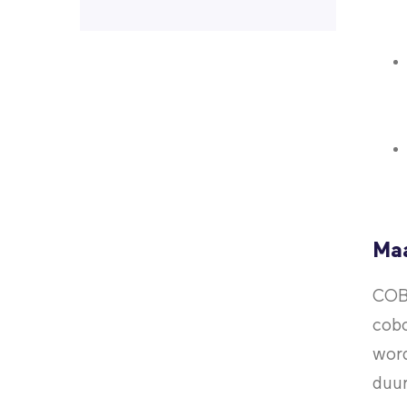
Maa
COBO
cobo
word
duur