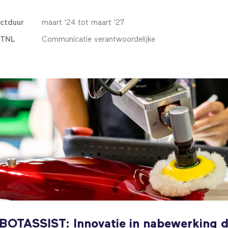
ectduur
maart '24 tot maart '27
HTNL
Communicatie verantwoordelijke
OTASSIST: Innovatie in nabewerking 