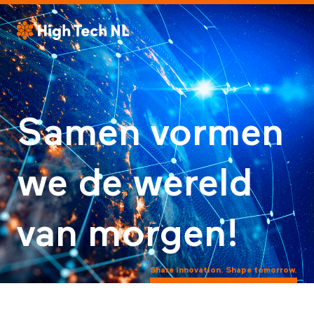
Samen vormen
we de wereld
van morgen!
Share innovation. Shape tomorrow.