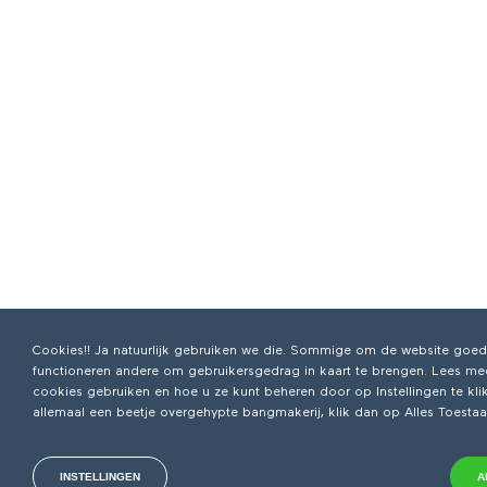
Cookies!! Ja natuurlijk gebruiken we die. Sommige om de website goed 
functioneren andere om gebruikersgedrag in kaart te brengen. Lees mee
cookies gebruiken en hoe u ze kunt beheren door op Instellingen te klik
allemaal een beetje overgehypte bangmakerij, klik dan op Alles Toestaa
INSTELLINGEN
A