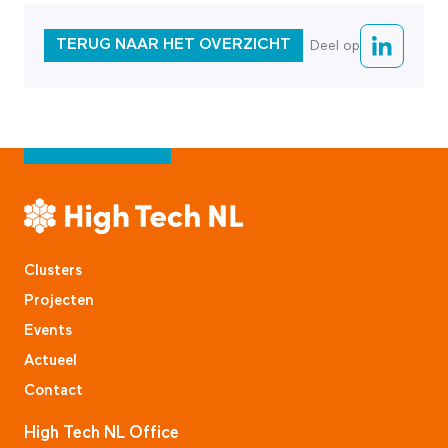
TERUG NAAR HET OVERZICHT
Deel op
Clusters
Projecten
Events
Actueel
Contact
High Tech NL Office