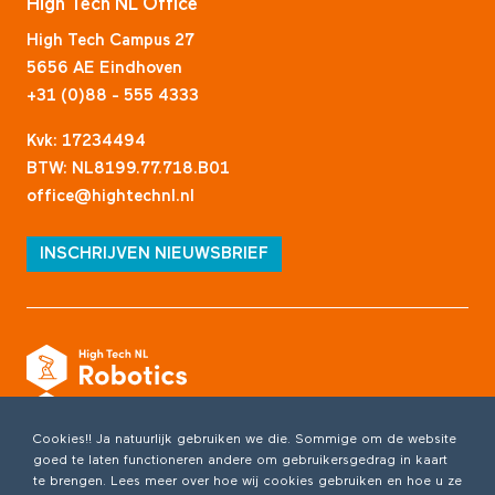
High Tech NL Office
High Tech Campus 27
5656 AE Eindhoven
+31 (0)88 - 555 4333
Kvk: 17234494
BTW: NL8199.77.718.B01
office@hightechnl.nl
INSCHRIJVEN NIEUWSBRIEF
Cookies!! Ja natuurlijk gebruiken we die. Sommige om de website
goed te laten functioneren andere om gebruikersgedrag in kaart
te brengen. Lees meer over hoe wij cookies gebruiken en hoe u ze