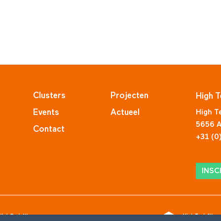
Clusters
Projecten
High T
Events
Actueel
High T
5656 A
Contact
+31 (0
INSC