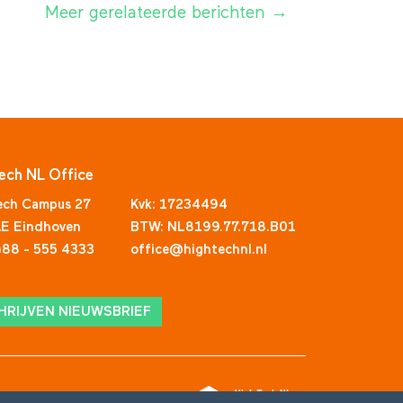
Meer gerelateerde berichten →
ech NL Office
ech Campus 27
Kvk: 17234494
E Eindhoven
BTW: NL8199.77.718.B01
)88 - 555 4333
office@hightechnl.nl
HRIJVEN NIEUWSBRIEF