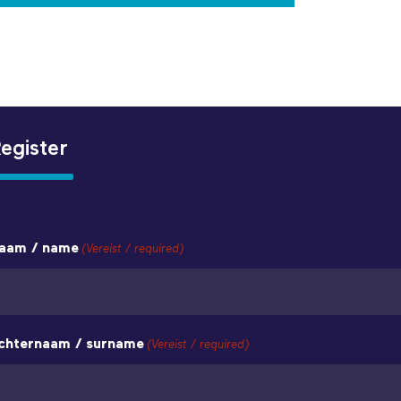
egister
aam / name
(Vereist / required)
chternaam / surname
(Vereist / required)