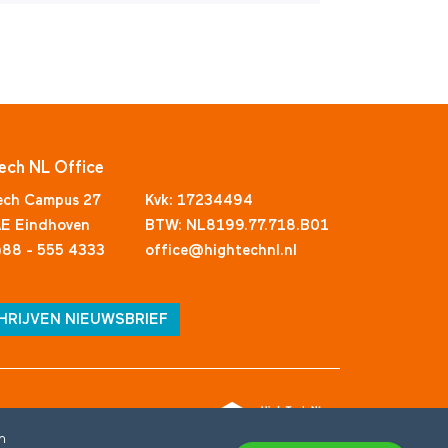
ech NL Office
ech Campus 27
Kvk: 17234494
E Eindhoven
BTW: NL8199.77.718.B01
)88 - 555 4333
office@hightechnl.nl
HRIJVEN NIEUWSBRIEF
n