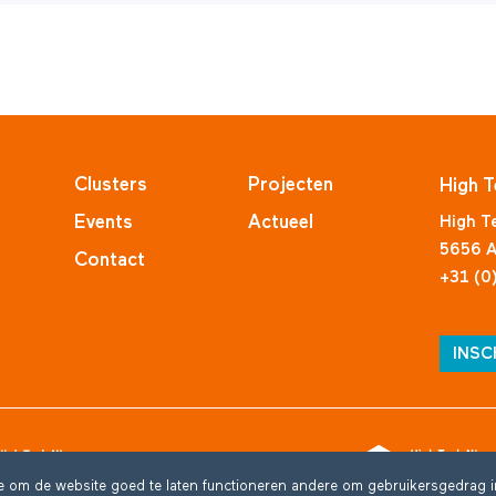
Clusters
Projecten
High T
Events
Actueel
High T
5656 A
Contact
+31 (0
INSC
ge om de website goed te laten functioneren andere om gebruikersgedrag i