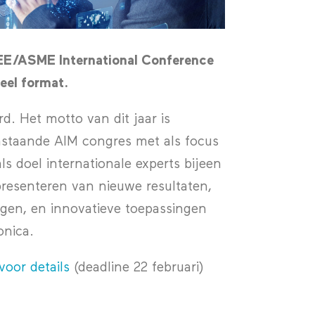
EE/ASME International Conference
eel format.
d. Het motto van dit jaar is
anstaande AIM congres met als focus
ls doel internationale experts bijeen
 presenteren van nieuwe resultaten,
ngen, en innovatieve toepassingen
onica.
 voor details
(deadline 22 februari)