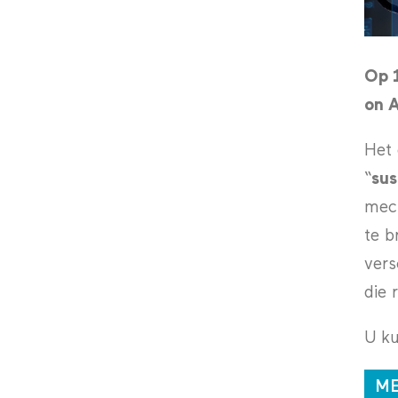
Op 1
on A
Het 
“
sus
mech
te b
vers
die 
U ku
ME