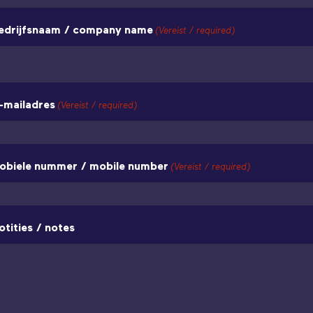
edrijfsnaam / company name
(Vereist / required)
-mailadres
(Vereist / required)
obiele nummer / mobile number
(Vereist / required)
otities / notes