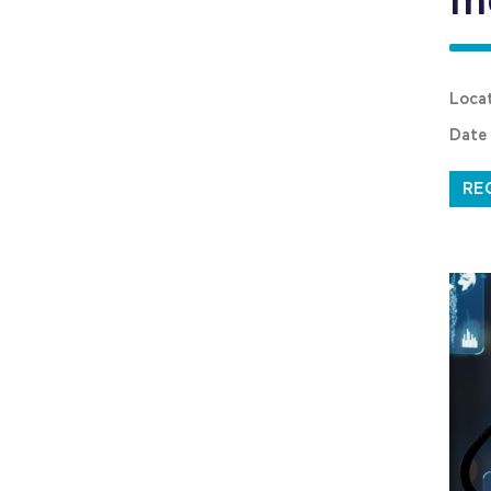
m
Loca
Date
RE