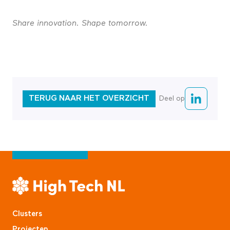
Share innovation. Shape tomorrow.
TERUG NAAR HET OVERZICHT
Deel op
Clusters
Projecten