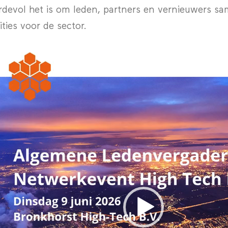
devol het is om leden, partners en vernieuwers s
ties voor de sector.
ospeler