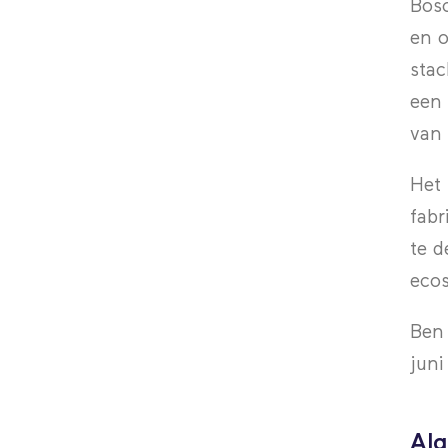
Bosc
en o
stac
een 
van 
Het 
fabr
te d
eco
Ben 
juni
Alg