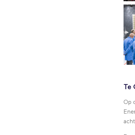
Te 
Op d
Ener
acht