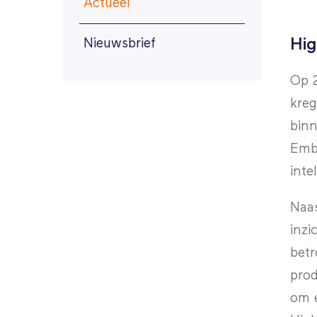
Actueel
Hig
Nieuwsbrief
Op 2
kreg
binn
Embe
inte
Naas
inzi
betr
prod
om e