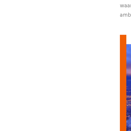
waar
ambi
Vide