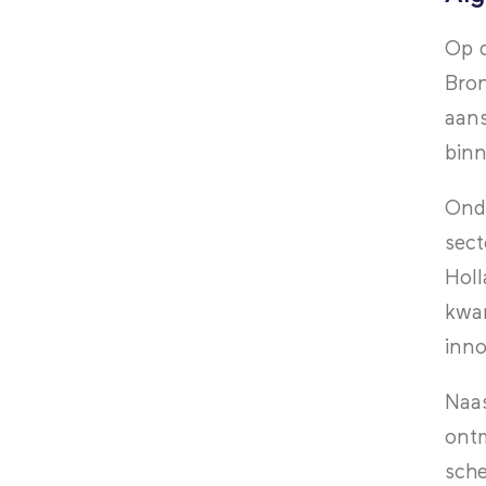
Op d
Bron
aans
binn
Onde
sect
Holl
kwam
inno
Naas
ontm
sche