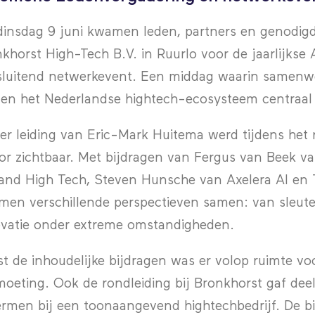
insdag 9 juni kwamen leden, partners en genodig
khorst High-Tech B.V. in Ruurlo voor de jaarlijks
luitend netwerkevent. Een middag waarin samenwer
en het Nederlandse hightech-ecosysteem centraal
r leiding van Eric-Mark Huitema werd tijdens het
or zichtbaar. Met bijdragen van Fergus van Beek va
and High Tech, Steven Hunsche van Axelera AI en 
en verschillende perspectieven samen: van sleute
vatie onder extreme omstandigheden.
t de inhoudelijke bijdragen was er volop ruimte voor
oeting. Ook de rondleiding bij Bronkhorst gaf dee
rmen bij een toonaangevend hightechbedrijf. De bi