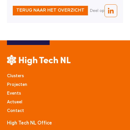
TERUG NAAR HET OVERZICHT
Deel op
Clusters
Projecten
Events
Actueel
Contact
High Tech NL Office