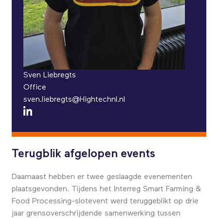
Sven Liebregts
Office
sven.liebregts@Hightechnl.nl
Terugblik afgelopen events
Daarnaast hebben er twee geslaagde evenementen
plaatsgevonden. Tijdens het Interreg Smart Farming &
Food Processing-slotevent werd teruggeblikt op drie
jaar grensoverschrijdende samenwerking tussen