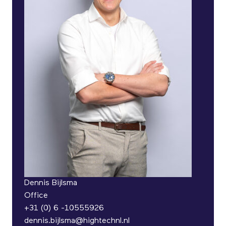
Dennis Bijlsma
Office
+31 (0) 6 -10555926
dennis.bijlsma@hightechnl.nl