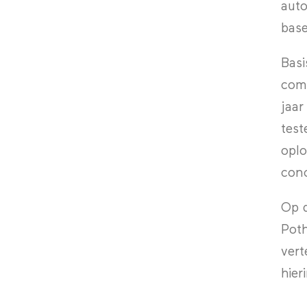
auto
base
Basi
comf
jaar
test
oplo
conc
Op d
Poth
vert
hier