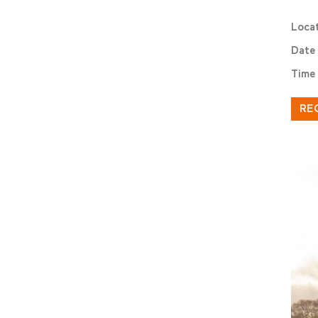
Loca
Date
Time
RE