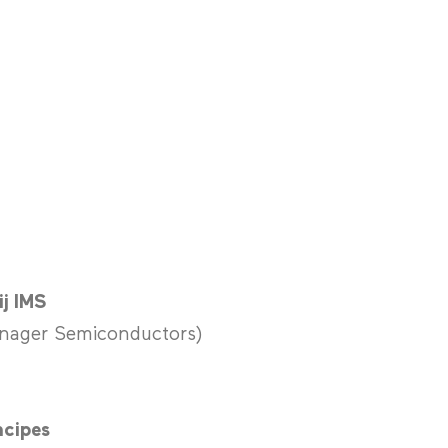
ij IMS
nager Semiconductors)
ncipes