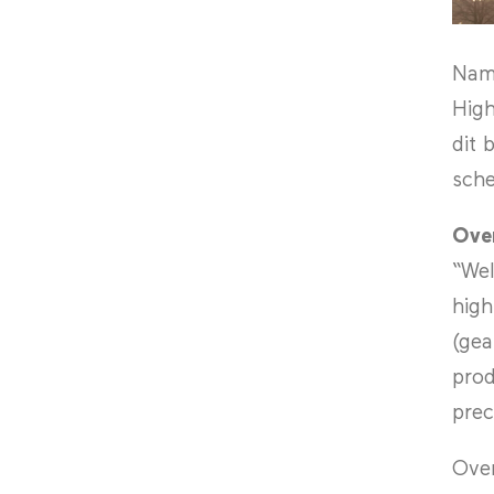
Nam
High
dit 
sche
Ove
“Wel
high
(gea
prod
prec
Over