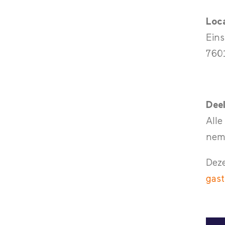
Loca
Eins
760
Dee
Alle
neme
Deze
gast