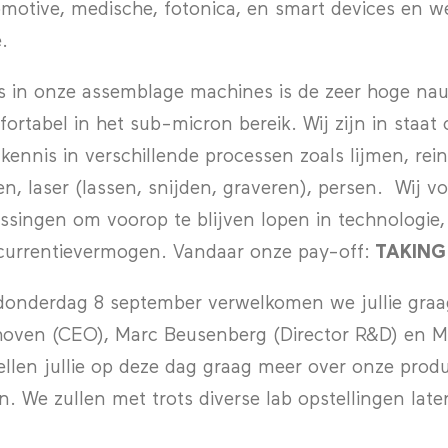
motive, medische, fotonica, en smart devices en w
.
s in onze assemblage machines is de zeer hoge nau
ortabel in het sub-micron bereik. Wij zijn in staa
 kennis in verschillende processen zoals lijmen, reini
en, laser (lassen, snijden, graveren), persen. Wij 
ssingen om voorop te blijven lopen in technologie,
urrentievermogen. Vandaar onze pay-off:
TAKING
onderdag 8 september verwelkomen we jullie graag
oven (CEO), Marc Beusenberg (Director R&D) en M
ellen jullie op deze dag graag meer over onze prod
in. We zullen met trots diverse lab opstellingen late