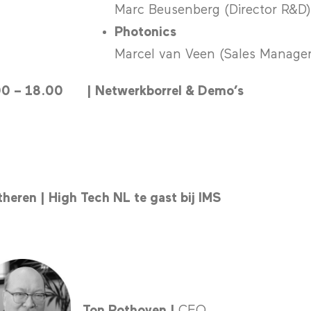
Marc Beusenberg (Director R&D)
Photonics
Marcel van Veen (Sales Manager
00 – 18.00
| Netwerkborrel & Demo’s
heren | High Tech NL te gast bij IMS
Ton Pothoven |
CEO
………………………