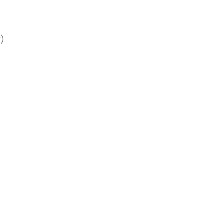
)
……………………………