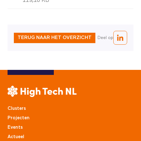
119,18 KB
TERUG NAAR HET OVERZICHT
Deel op
Clusters
Projecten
Events
Actueel