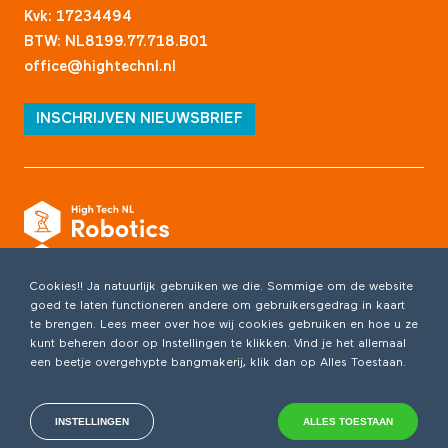
Kvk: 17234494
BTW: NL8199.77.718.B01
office@hightechnl.nl
INSCHRIJVEN NIEUWSBRIEF
Cookies!! Ja natuurlijk gebruiken we die. Sommige om de website
goed te laten functioneren andere om gebruikersgedrag in kaart
te brengen. Lees meer over hoe wij cookies gebruiken en hoe u ze
kunt beheren door op Instellingen te klikken. Vind je het allemaal
een beetje overgehypte bangmakerij, klik dan op Alles Toestaan.
INSTELLINGEN
ALLES TOESTAAN
Copyright 2026 /
Privacyverklaring