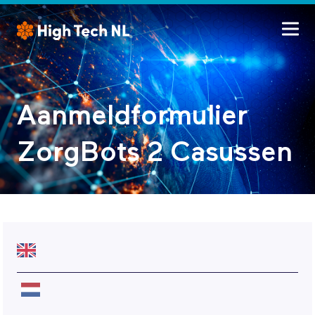
Aanmeldformulier
ZorgBots 2 Casussen