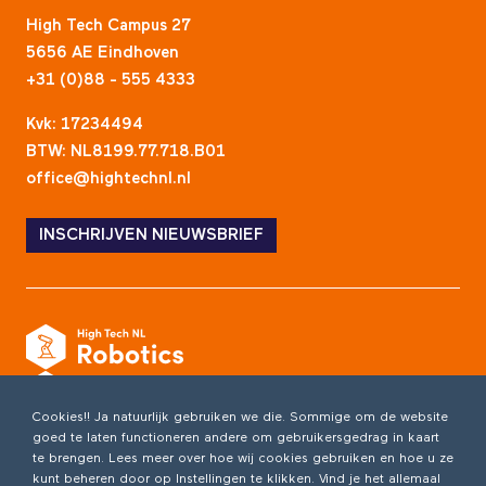
High Tech Campus 27
5656 AE Eindhoven
+31 (0)88 - 555 4333
Kvk: 17234494
BTW: NL8199.77.718.B01
office@hightechnl.nl
INSCHRIJVEN NIEUWSBRIEF
Cookies!! Ja natuurlijk gebruiken we die. Sommige om de website
goed te laten functioneren andere om gebruikersgedrag in kaart
te brengen. Lees meer over hoe wij cookies gebruiken en hoe u ze
kunt beheren door op Instellingen te klikken. Vind je het allemaal