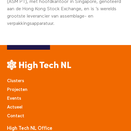
(ASM PT), met hoofdkantoor in Singapore, genoteerd
aan de Hong Kong Stock Exchange, en is ’s werelds
grootste leverancier van assemblage- en
verpakkingsapparatuur.
Clusters
Projecten
Events
Actueel
Contact
High Tech NL Office